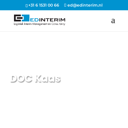
+31 6 1531 00 66
ed@edinterim.nl
Opdracht
DOC Kaas
EDINTERIM | Interim manager Logistiek, Transport, Supply Chain
5
5
5
5
Projecten
Branche
Productie
DOC Kaas