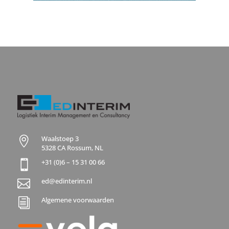
Waalstoep 3

5328 CA Rossum, NL
+31 (0)6 – 15 31 00 66

ed@edinterim.nl

Algemene voorwaarden
i