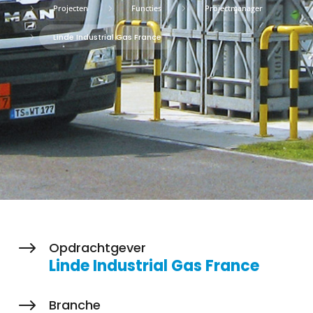
5
Projecten
5
Functies
5
Projectmanager
5
Linde Industrial Gas France
$
Opdrachtgever
Linde Industrial Gas France
$
Branche