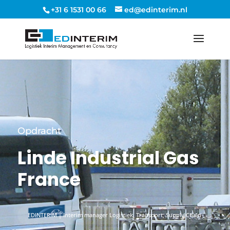
+31 6 1531 00 66
ed@edinterim.nl
Opdracht
Linde Industrial Gas
France
EDINTERIM | Interim manager Logistiek, Transport, Supply Chain