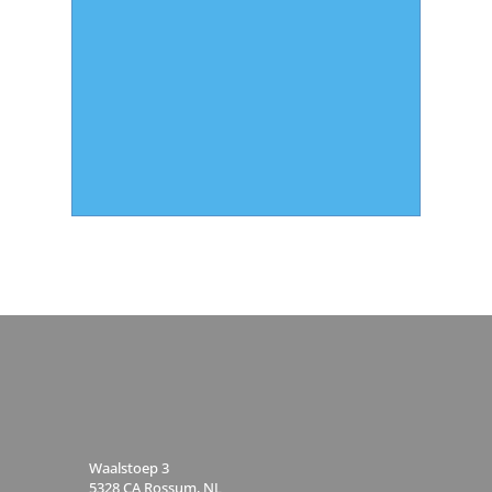
Waalstoep 3
5328 CA Rossum, NL