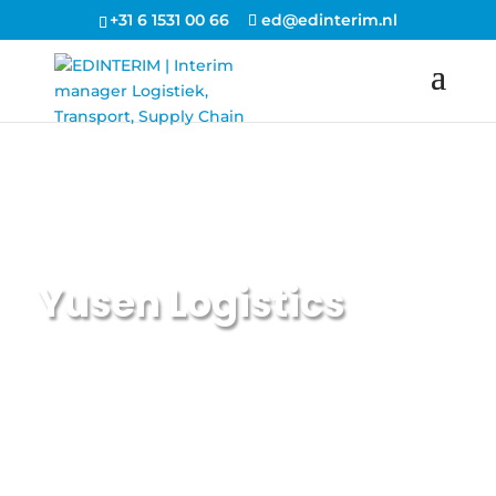
+31 6 1531 00 66
ed@edinterim.nl
Opdracht
Yusen Logistics
EDINTERIM | Interim manager Logistiek, Transport, Supply Chain
5
5
5
5
Projecten
Functies
Changemanager
Yusen Logistics