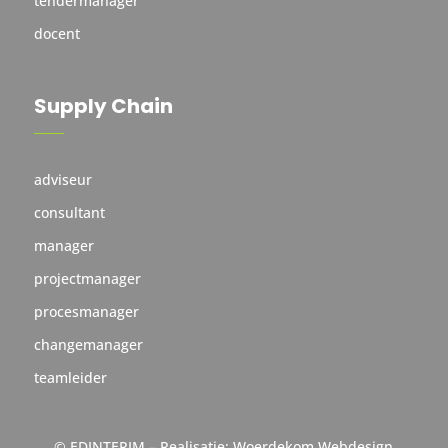
tendermanager
docent
Supply Chain
adviseur
consultant
manager
projectmanager
procesmanager
changemanager
teamleider
© EDINTERIM – Realisatie:
Woerdekom Webdesign