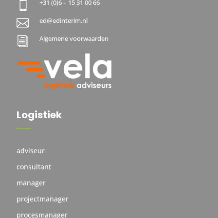
+31 (0)6 – 15 31 00 66

ed@edinterim.nl

Algemene voorwaarden
i
Logistiek
adviseur
consultant
manager
projectmanager
procesmanager