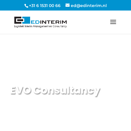
+31 6 1531 00 66
ed@edinterim.nl
Opdracht
EVO Consultancy
EDINTERIM | Interim manager Logistiek, Transport, Supply Chain
5
Projecten
5
Branche
5
Productie
5